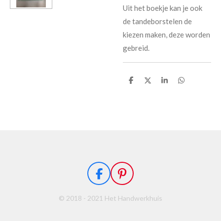
Uit het boekje kan je ook
de tandeborstelen de
kiezen maken, deze worden
gebreid.
D
D
S
D
e
e
h
e
l
e
a
l
e
l
r
e
n
e
n
F
P
a
i
© 2018 - 2021 Het Handwerkhuis
c
n
e
t