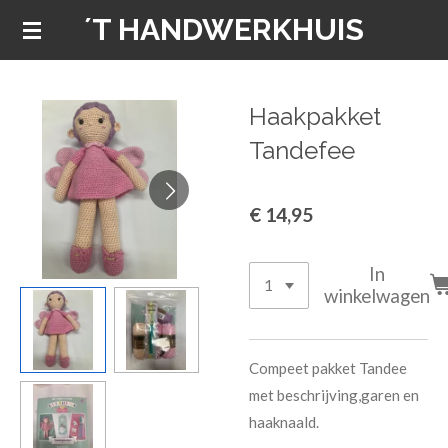
´T HANDWERKHUIS
Ga
direct
naar
de
Haakpakket
hoofdinhoud
Tandefee
€ 14,95
In
winkelwagen
Compeet pakket Tandee
met beschrijving,garen en
haaknaald.