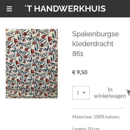
´T HANDWERKHUIS
Ga
direct
naar
de
Spakenburgse
hoofdinhoud
klederdracht
861
€ 9,50
In
winkelwagen
Materiaal: 100% katoen.
Lengte: 50 cm.