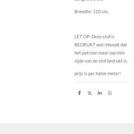
Breedte: 110 cm.
LET OP: Deze stof is
BEDRUKT wat inhoudt dat
het patroon maar aan één
zijde van de stof bedrukt is.
prijs is per halve meter!
D
D
S
D
e
e
h
e
l
e
a
l
e
l
r
e
n
e
n