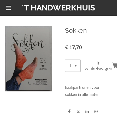
´T HANDWERKHUIS
Ga
direct
naar
de
Sokken
hoofdinhoud
€ 17,70
In
winkelwagen
haakpartronen voor
sokken in alle maten
D
D
S
D
e
e
h
e