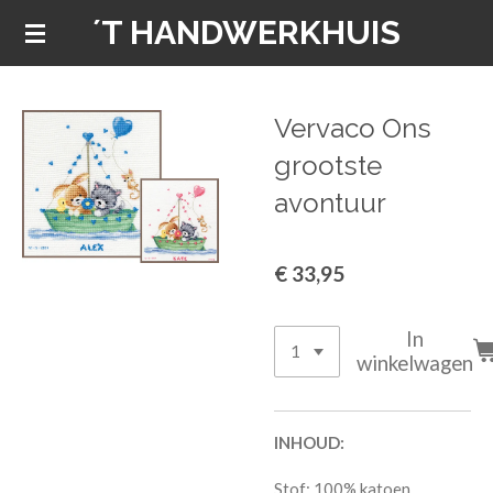
´T HANDWERKHUIS
Ga
direct
naar
de
Vervaco Ons
hoofdinhoud
grootste
avontuur
€ 33,95
In
winkelwagen
INHOUD:
Stof: 100% katoen.