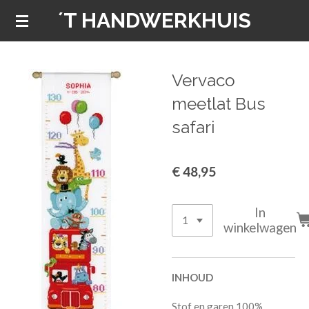
´T HANDWERKHUIS
Ga
direct
naar
de
Vervaco
hoofdinhoud
meetlat Bus
safari
€ 48,95
In
winkelwagen
INHOUD
Stof en garen 100%