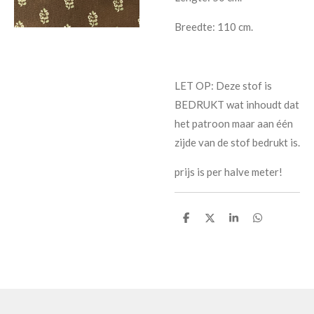
Breedte: 110 cm.
LET OP: Deze stof is
BEDRUKT wat inhoudt dat
het patroon maar aan één
zijde van de stof bedrukt is.
prijs is per halve meter!
D
D
S
D
e
e
h
e
l
e
a
l
e
l
r
e
n
e
n