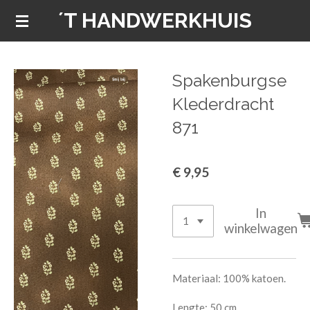
´T HANDWERKHUIS
Ga
direct
naar
de
Spakenburgse
hoofdinhoud
Klederdracht
871
€ 9,95
In
winkelwagen
Materiaal: 100% katoen.
Lengte: 50 cm.