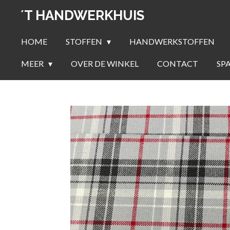
Ga
´T HANDWERKHUIS
direct
naar
HOME
STOFFEN
HANDWERKSTOFFEN
de
MEER
OVER DE WINKEL
CONTACT
SP
hoofdinhoud