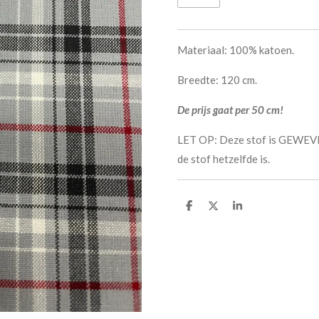
Materiaal: 100% katoen.
Breedte: 120 cm.
De prijs gaat per 50 cm!
LET OP: Deze stof is GEWEVE
de stof hetzelfde is.
D
D
S
e
e
h
l
e
a
e
l
r
n
e