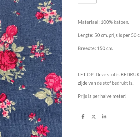
Materiaal: 100% katoen.
Lengte: 50 cm. prijs is per 50
Breedte: 150 cm.
LET OP: Deze stof is BEDRUKT
zijde van de stof bedrukt is.
Prijs is per halve meter!
D
D
S
e
e
h
l
e
a
e
l
r
n
e