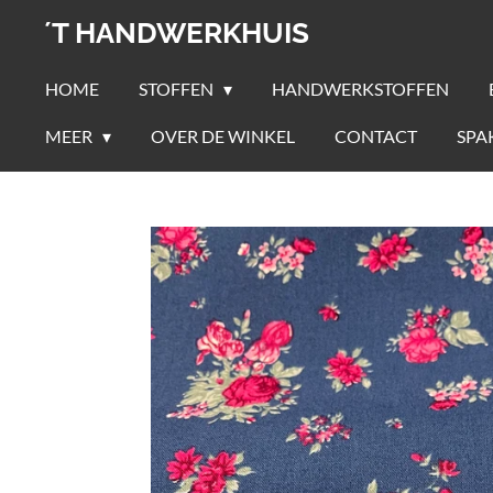
Ga
´T HANDWERKHUIS
direct
naar
HOME
STOFFEN
HANDWERKSTOFFEN
de
MEER
OVER DE WINKEL
CONTACT
SPA
hoofdinhoud