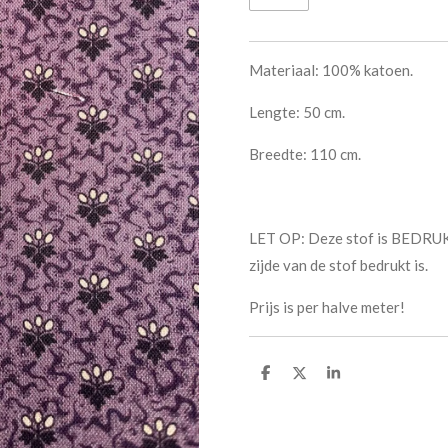
Materiaal: 100% katoen.
Lengte: 50 cm.
Breedte: 110 cm.
LET OP: Deze stof is BEDRUK
zijde van de stof bedrukt is.
Prijs is per halve meter!
D
D
S
e
e
h
l
e
a
e
l
r
n
e