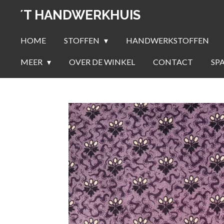
Ga
´T HANDWERKHUIS
direct
naar
HOME
STOFFEN
HANDWERKSTOFFEN
de
MEER
OVER DE WINKEL
CONTACT
SP
hoofdinhoud