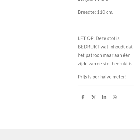
Breedte: 110 cm.
LET OP: Deze stof is
BEDRUKT wat inhoudt dat
het patroon maar aan één
zijde van de stof bedrukt is.
Prijs is per halve meter!
D
D
S
D
e
e
h
e
l
e
a
l
e
l
r
e
n
e
n