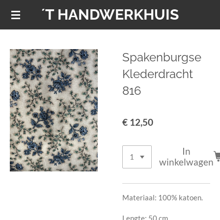
´T HANDWERKHUIS
Ga
direct
naar
de
Spakenburgse
hoofdinhoud
Klederdracht
816
€ 12,50
In
winkelwagen
Materiaal: 100% katoen.
Lengte: 50 cm.