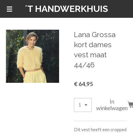
´T HANDWERKHUIS
Ga
direct
naar
de
Lana Grossa
hoofdinhoud
kort dames
vest maat
44/46
€ 64,95
In
winkelwagen
Dit vest heeft een cropped