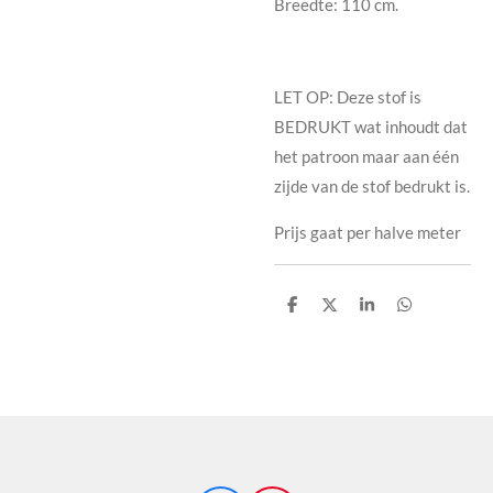
Breedte: 110 cm.
LET OP: Deze stof is
BEDRUKT wat inhoudt dat
het patroon maar aan één
zijde van de stof bedrukt is.
Prijs gaat per halve meter
D
D
S
D
e
e
h
e
l
e
a
l
e
l
r
e
n
e
n