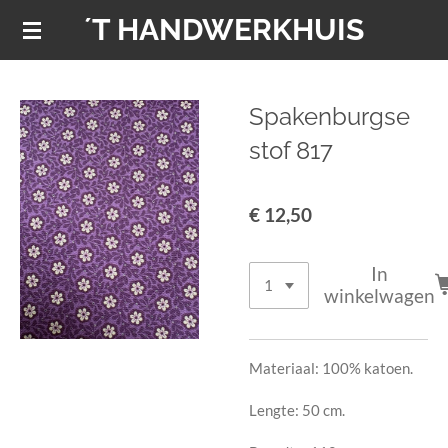
´T HANDWERKHUIS
Ga
direct
naar
de
Spakenburgse
hoofdinhoud
stof 817
€ 12,50
In
winkelwagen
Materiaal: 100% katoen.
Lengte: 50 cm.