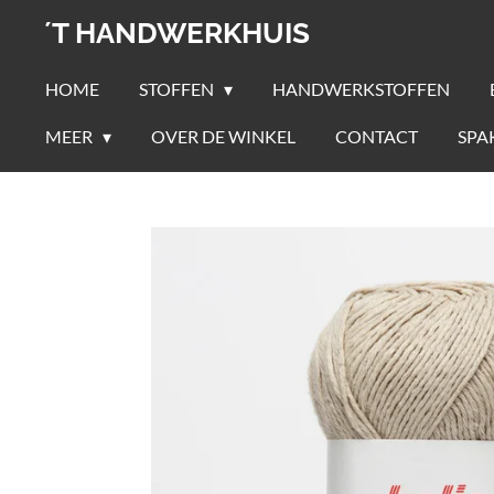
Ga
´T HANDWERKHUIS
direct
naar
HOME
STOFFEN
HANDWERKSTOFFEN
de
MEER
OVER DE WINKEL
CONTACT
SPA
hoofdinhoud