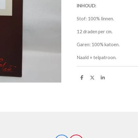
INHOUD:
Stof: 100% linnen.
12 draden per cm.
Garen: 100% katoen.
Naald + telpatroon.
D
D
S
e
e
h
l
e
a
e
l
r
n
e