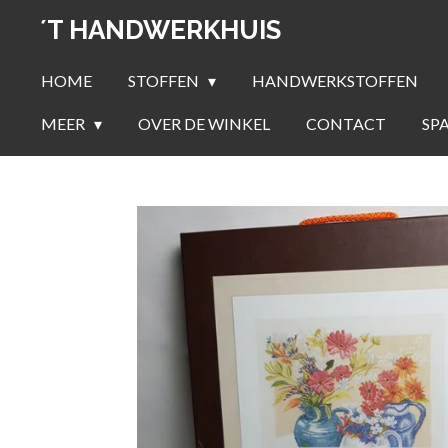
Ga
´T HANDWERKHUIS
direct
naar
HOME
STOFFEN
HANDWERKSTOFFEN
de
MEER
OVER DE WINKEL
CONTACT
SP
hoofdinhoud