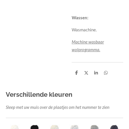
Wassen:
Wasmachine.
Machine wasbaar
wolprogramma.
D
D
S
D
e
e
h
e
l
e
a
l
e
l
r
e
n
e
n
Verschillende kleuren
Sleep met uw muis over de plaatjes om het nummer te zien