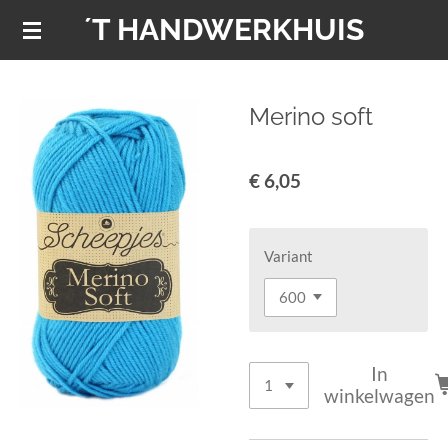
´T HANDWERKHUIS
Ga
direct
naar
de
Merino soft
hoofdinhoud
€ 6,05
Variant
In
winkelwagen