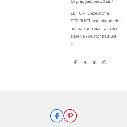
De prijs gaat per 50 cm!
LET OP: Deze stof is
BEDRUKT wat inhoudt dat
het patroon maar aan één
zijde van de stof bedrukt
is.
D
D
S
D
e
e
h
e
l
e
a
l
e
l
r
e
n
e
n
F
P
a
i