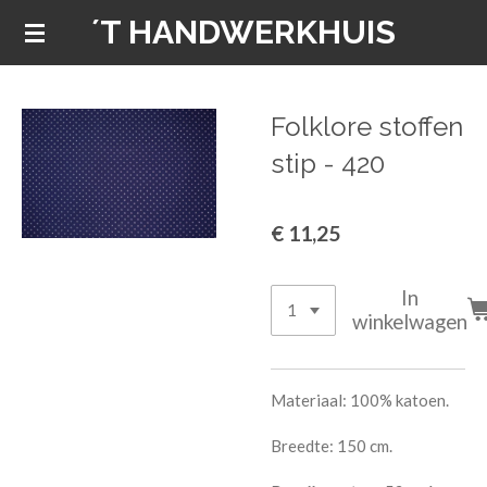
´T HANDWERKHUIS
Ga
direct
naar
de
Folklore stoffen
hoofdinhoud
stip - 420
€ 11,25
In
winkelwagen
Materiaal: 100% katoen.
Breedte: 150 cm.