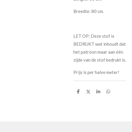
Breedte: 80 cm.
LET OP: Deze stof is
BEDRUKT wat inhoudt dat
het patroon maar aan één
zijde van de stof bedrukt is.
Prijs is per halve meter!
D
D
S
D
e
e
h
e
l
e
a
l
e
l
r
e
n
e
n