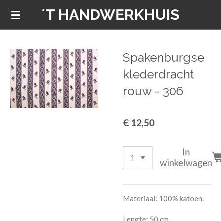
´T HANDWERKHUIS
Ga
direct
naar
de
Spakenburgse
hoofdinhoud
klederdracht
rouw - 306
€ 12,50
In
winkelwagen
Materiaal: 100% katoen.
Lengte: 50 cm.