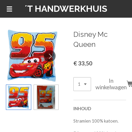
´T HANDWERKHUIS
Ga
direct
naar
de
Disney Mc
hoofdinhoud
Queen
€ 33,50
In
winkelwagen
INHOUD
Stramien 100% katoen.