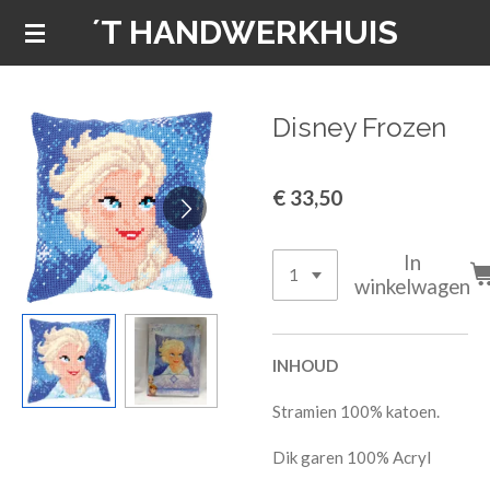
´T HANDWERKHUIS
Ga
direct
naar
de
Disney Frozen
hoofdinhoud
€ 33,50
In
winkelwagen
INHOUD
Stramien 100% katoen.
Dik garen 100% Acryl