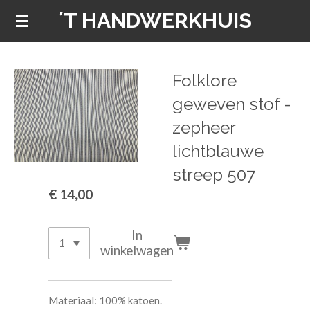
´T HANDWERKHUIS
Ga
direct
naar
de
Folklore
hoofdinhoud
geweven stof -
zepheer
lichtblauwe
streep 507
€ 14,00
In
winkelwagen
Materiaal: 100% katoen.