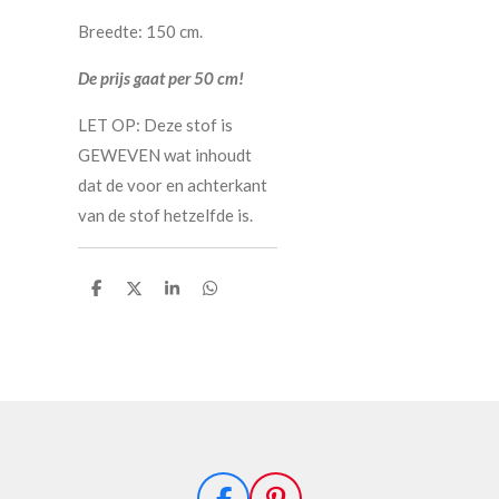
Breedte: 150 cm.
De prijs gaat per 50 cm!
LET OP: Deze stof is
GEWEVEN wat inhoudt
dat de voor en achterkant
van de stof hetzelfde is.
D
D
S
D
e
e
h
e
l
e
a
l
e
l
r
e
n
e
n