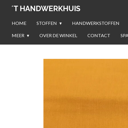
Ga
´T HANDWERKHUIS
direct
naar
HOME
STOFFEN
HANDWERKSTOFFEN
de
MEER
OVER DE WINKEL
CONTACT
SP
hoofdinhoud