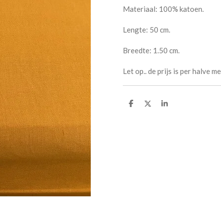
Materiaal: 100% katoen.
Lengte: 50 cm.
Breedte: 1.50 cm.
Let op.. de prijs is per halve m
D
D
S
e
e
h
l
e
a
e
l
r
n
e